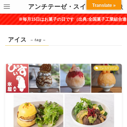
Translate »
アンチテーゼ・スイーツ
※毎月15日はお菓子の日です（出典:全国菓子工業組合連合会
アイス
– tag –
プレスリリース