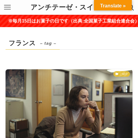
Translate »
アンチテーゼ・スイーツ
※毎月15日はお菓子の日です（出典:全国菓子工業組合連合会）
フランス
– tag –
ご紹介