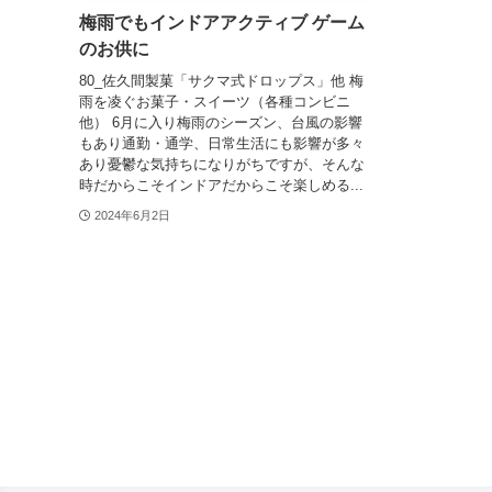
梅雨でもインドアアクティブ ゲーム
のお供に
80_佐久間製菓「サクマ式ドロップス」他 梅
雨を凌ぐお菓子・スイーツ（各種コンビニ
他） 6月に入り梅雨のシーズン、台風の影響
もあり通勤・通学、日常生活にも影響が多々
あり憂鬱な気持ちになりがちですが、そんな
時だからこそインドアだからこそ楽しめる...
2024年6月2日