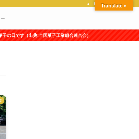
Translate »
シー
日です（出典:全国菓子工業組合連合会）
覧