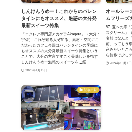
しんけんうめー！これからのバレン
オールシー
タインにもオススメ、魅惑の大分発
ムフリーズ
最新スイーツ特集
87_夏への扉
スクリーム」（
「エクレア専門店アカゲラAkagera」（大分：
名前はなんと
宇佐） これぞ知る人ぞ知る、素材・空間にこ
前、ってもう
だわったカフェ今回はバレンタインの季節に
込みたいところ
もオススメの大分発最新スイーツ特集という
ら徒歩で少しテ
ことで、大分の方言ですごく美味しいを指す
しんけんうめー魅惑のスイーツをご紹...
2024年10月1日
2026年1月15日
記事一覧