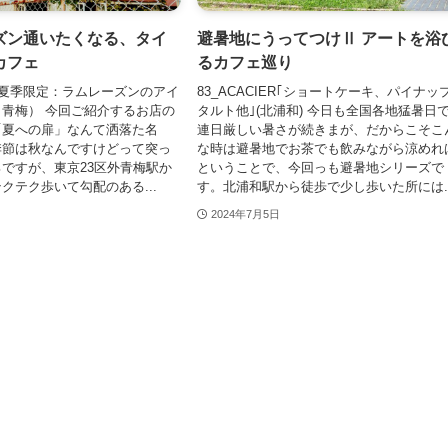
ズン通いたくなる、タイ
避暑地にうってつけⅡ アートを浴
カフェ
るカフェ巡り
「夏季限定：ラムレーズンのアイ
83_ACACIER｢ショートケーキ、パイナッ
青梅） 今回ご紹介するお店の
タルト他｣(北浦和) 今日も全国各地猛暑日
「夏への扉」なんて洒落た名
連日厳しい暑さが続きまが、だからこそこ
季節は秋なんですけどって突っ
な時は避暑地でお茶でも飲みながら涼めれ
ですが、東京23区外青梅駅か
ということで、今回っも避暑地シリーズで
クテク歩いて勾配のある...
す。北浦和駅から徒歩で少し歩いた所には..
2024年7月5日