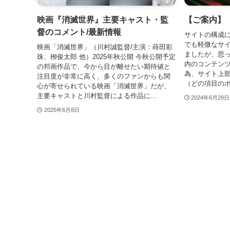
映画『消滅世界』主要キャスト・監
【ご案内】
督のコメント/最新情報
サイトの構成につ
でも軽微なサ
映画「消滅世界」（川村誠監督/主演：蒔田彩
ましたが、思
珠、栁俊太郎 他）2025年秋公開 今秋公開予定
内のコンテン
の邦画作品で、今から目が離せたい期待値と
為、サイト上
注目度が非常に高く、多くのファンからも関
（どの項目のボ
心が寄せられている映画「消滅世界」だが、
主要キャストと川村監督による作品に...
2024年6月29日
2025年6月8日