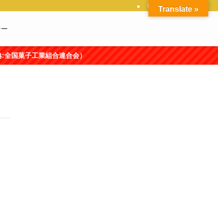
Translate »
シー
全国菓子工業組合連合会）