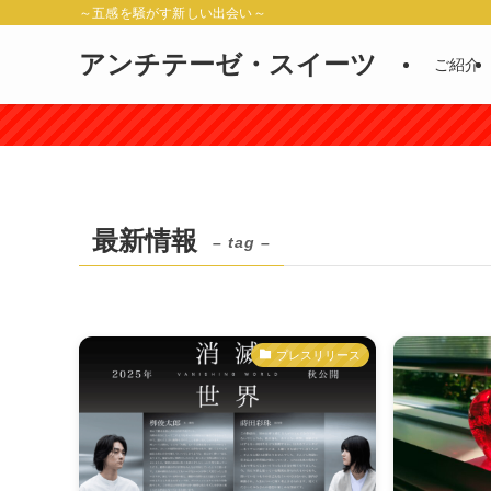
～五感を騒がす新しい出会い～
アンチテーゼ・スイーツ
ご紹介
最新情報
– tag –
プレスリリース