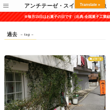
Translate »
アンチテーゼ・スイーツ
※毎月15日はお菓子の日です（出典:全国菓子工業組
過去
– tag –
記事一覧