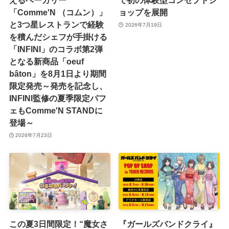
えるベーカリー
で初の体験型コンセプトシ
「Comme'N （コムン）」
ョップを展開
と3つ星レストランで経験
2026年7月19日
を積んだシェフが手掛ける
「INFINI」のコラボ第2弾
となる新商品「oeuf
bâton」を8月1日より期間
限定発売～発売を記念し、
INFINI監修の夏季限定パフ
ェもComme'N STANDに
登場～
2026年7月23日
この夏3日間限定！“魔女さ
『ガールズバンドクライ』