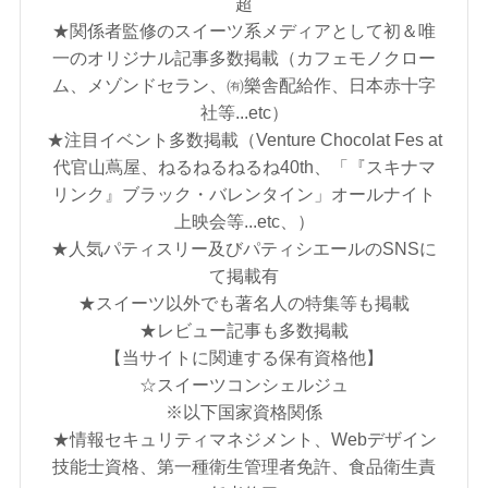
超
★関係者監修のスイーツ系メディアとして初＆唯
一のオリジナル記事多数掲載（カフェモノクロー
ム、メゾンドセラン、㈲樂舎配給作、日本赤十字
社等...etc）
★注目イベント多数掲載（Venture Chocolat Fes at
代官山蔦屋、ねるねるねるね40th、「『スキナマ
リンク』ブラック・バレンタイン」オールナイト
上映会等...etc、）
★人気パティスリー及びパティシエールのSNSに
て掲載有
★スイーツ以外でも著名人の特集等も掲載
★レビュー記事も多数掲載
【当サイトに関連する保有資格他】
☆スイーツコンシェルジュ
※以下国家資格関係
★情報セキュリティマネジメント、Webデザイン
技能士資格、第一種衛生管理者免許、食品衛生責