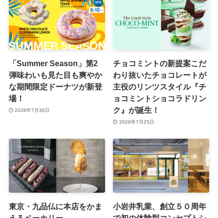
「Summer Season」第2
チョコミントの新提案こだ
弾味わいも見た目も爽やか
わり抜いたチョコレートが
な期間限定ドーナツが新登
主役のリンツスタイル『チ
場！
ョコミントショコラドリン
ク』が誕生！
2026年7月30日
2026年7月25日
東京・九品仏に本店をかま
小岩井乳業、創立５０周年