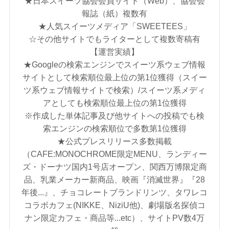
★日本スイーツ協会会員サイト（Web）、協会会
報誌（紙）複数有
★人気スイーツメディア「SWEETEES」
☆その他サイトでもライターとして複数寄稿有
【運営実績】
★Googleの検索エンジンでスイーツ系ウェブ情報
サイトとして検索順位最上位の第1位獲得（スイー
ツ系ウェブ情報サイトで検索）/スイーツ系メディ
アとしても検索順位最上位の第1位獲得
※作成した単体記事及び他サイトへの投稿でも検
索エンジンの検索順位で多数第1位獲得
★公式プレスリリース多数掲載
（CAFE:MONOCHROME限定MENU、ランディー
ズ・ドーナツ国内1号店オープン、関西万博限定商
品、乳業メーカー新商品、映画『消滅世界』『28
年後...』、チョコレートブランドリンツ、タワレコ
コラボカフェ(NIKKE、NiziU他)、劇場版名探偵コ
ナン限定カフェ・商品等...etc）、サイトPV数4万