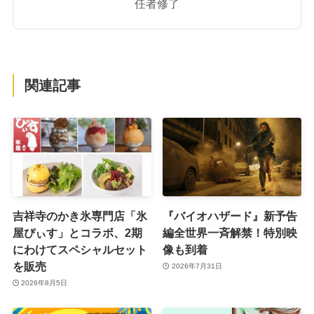
任者修了
関連記事
吉祥寺のかき氷専門店「氷
『バイオハザード』新予告
屋ぴぃす」とコラボ、2期
編全世界一斉解禁！特別映
にわけてスペシャルセット
像も到着
を販売
2026年7月31日
2026年8月5日