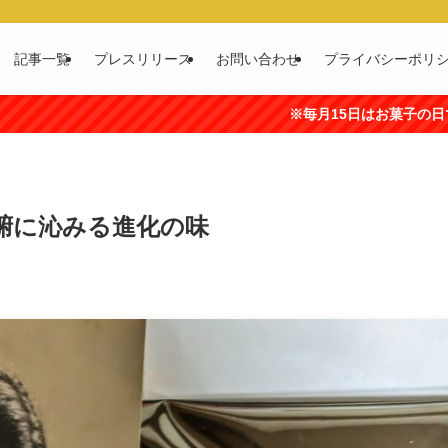
記事一覧
プレスリリース
お問い合わせ
プライバシーポリ
※毎月15日はお菓子の日です（出典:全国菓子
腑に沁みる進化の味