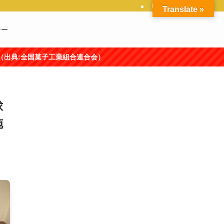
Translate »
シー
合連合会）
球
施