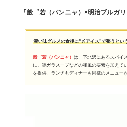
「般゜若（パンニャ）×明治ブルガリ
濃い味グルメの食後に“〆アイス”で整うとい
般゜若（パンニャ）
は、下北沢にあるスパイ
に、鶏ガラスープなどの和風の要素を加えて
を提供。ランチもディナーも同様のメニュー