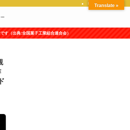
Translate »
シー
合連合会）
観
作
ド