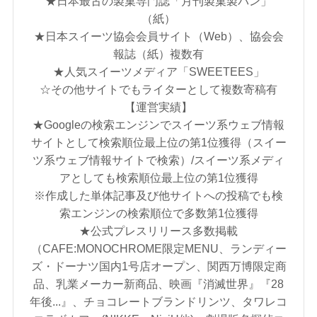
★日本最古の製菓専門誌「月刊製菓製パン」
（紙）
★日本スイーツ協会会員サイト（Web）、協会会
報誌（紙）複数有
★人気スイーツメディア「SWEETEES」
☆その他サイトでもライターとして複数寄稿有
【運営実績】
★Googleの検索エンジンでスイーツ系ウェブ情報
サイトとして検索順位最上位の第1位獲得（スイー
ツ系ウェブ情報サイトで検索）/スイーツ系メディ
アとしても検索順位最上位の第1位獲得
※作成した単体記事及び他サイトへの投稿でも検
索エンジンの検索順位で多数第1位獲得
★公式プレスリリース多数掲載
（CAFE:MONOCHROME限定MENU、ランディー
ズ・ドーナツ国内1号店オープン、関西万博限定商
品、乳業メーカー新商品、映画『消滅世界』『28
年後...』、チョコレートブランドリンツ、タワレコ