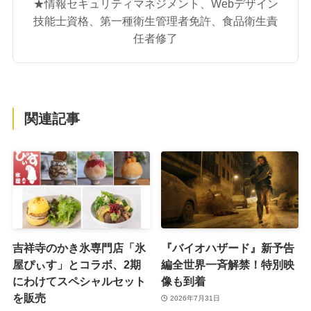
★情報セキュリティマネジメント、Webデザイン
技能士資格、第一種衛生管理者免許、食品衛生責
任者修了
関連記事
吉祥寺のかき氷専門店「氷
『バイオハザード』新予告
屋ぴぃす」とコラボ、2期
編全世界一斉解禁！特別映
にわけてスペシャルセット
像も到着
を販売
2026年7月31日