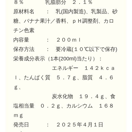
８％ 乳脂肪分 ２．１％
原材料名 ： 乳(国内製造)、乳製品、砂
糖、バナナ果汁／香料、ｐＨ調整剤、カロ
チン色素
内容量 ： ２００ｍｌ
保存方法 ： 要冷蔵(１０℃以下で保存)
栄養成分表示（1本(200ml)当たり）：
エネルギー １４２ｋｃａ
ｌ、たんぱく質 ５．７ｇ、脂質 ４．６
ｇ、
炭水化物 １９．４ｇ、食
塩相当量 ０．２ｇ、カルシウム １６８
ｍｇ
発売日 ： ２０２５年４月１日