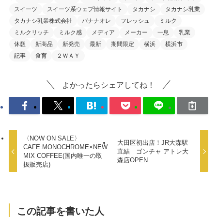
スイーツ
スイーツ系ウェブ情報サイト
タカナシ
タカナシ乳業
タカナシ乳業株式会社
バナナオレ
フレッシュ
ミルク
ミルクリッチ
ミルク感
メディア
メーカー
一息
乳業
休憩
新商品
新発売
最新
期間限定
横浜
横浜市
記事
食育
２ＷＡＹ
よかったらシェアしてね！
〈NOW ON SALE〉
大田区初出店！JR大森駅
CAFE:MONOCHROME×NEW
直結 ゴンチャ アトレ大
MIX COFFEE(国内唯一の取
森店OPEN
扱販売店)
この記事を書いた人