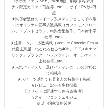
コラボカフェ(NIKKE、NiziU他)、劇場版名探偵コ
ナン限定カフェ・商品等...etc）、サイトPV数4万
超
★関係者監修のスイーツ系メディアとして初＆唯
一のオリジナル記事多数掲載（カフェモノクロー
ム、メゾンドセラン、㈲樂舎配給作、日本赤十字
社等...etc）
★注目イベント多数掲載（Venture Chocolat Fes at
代官山蔦屋、ねるねるねるね40th、「『スキナマ
リンク』ブラック・バレンタイン」オールナイト
上映会等...etc、）
★人気パティスリー及びパティシエールのSNSに
て掲載有
★スイーツ以外でも著名人の特集等も掲載
★レビュー記事も多数掲載
【当サイトに関連する保有資格他】
☆スイーツコンシェルジュ
※以下国家資格関係