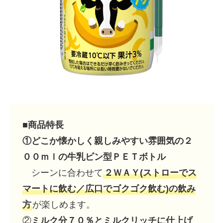
■商品特長
①どこか懐かしく親しみやすい雰囲気の２
００ｍｌの牛乳ビン型ＰＥＴボトル
シーンに合わせて
２ＷＡＹ(ストローでス
マートに飲む／広口でゴクゴク飲む)の飲み
方
が楽しめます。
②
ミルク分７０％とミルクリッチに仕上げ