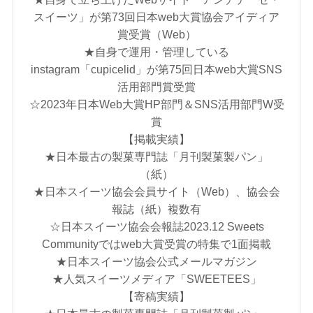
スイーツ」が第73回日本web大賞協会アイディア
賞受賞（Web）
★自身で運用・管理している
instagram「cupicelid」が第75回日本web大賞SNS
活用部門賞受賞
☆2023年日本Web大賞HP部門＆SNS活用部門W受
賞
【掲載実績】
★日本最古の製菓専門誌「月刊製菓製パン」
（紙）
★日本スイーツ協会会員サイト（Web）、協会会
報誌（紙）複数有
☆日本スイーツ協会会報誌2023.12 Sweets
Communityではweb大賞受賞の特集で1面掲載
★日本スイーツ協会公式メールマガジン
★人気スイーツメディア「SWEETEES」
【寄稿実績】