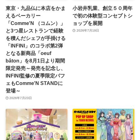
東京・九品仏に本店をかま
小岩井乳業、創立５０周年
えるベーカリー
で初の体験型コンセプトシ
「Comme'N （コムン）」
ョップを展開
と3つ星レストランで経験
2026年7月19日
を積んだシェフが手掛ける
「INFINI」のコラボ第2弾
となる新商品「oeuf
bâton」を8月1日より期間
限定発売～発売を記念し、
INFINI監修の夏季限定パフ
ェもComme'N STANDに
登場～
2026年7月23日