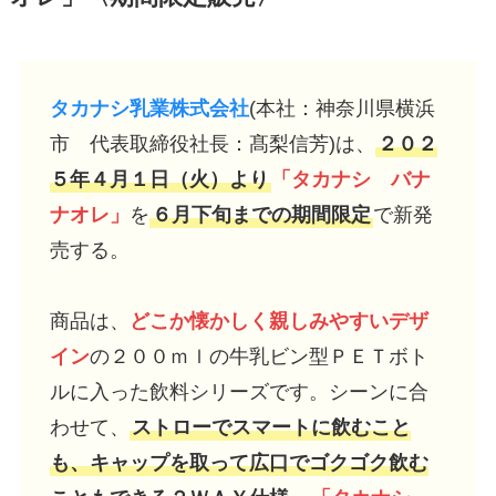
タカナシ乳業株式会社
(本社：神奈川県横浜
市 代表取締役社長：髙梨信芳)は、
２０２
５年４月１日（火）より
「タカナシ バナ
ナオレ」
を
６月下旬までの期間限定
で新発
売する。
商品は、
どこか懐かしく親しみやすいデザ
イン
の２００ｍｌの牛乳ビン型ＰＥＴボト
ルに入った飲料シリーズです。シーンに合
わせて、
ストローでスマートに飲むこと
も、キャップを取って広口でゴクゴク飲む