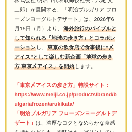
株式会社 明治（代表取締役社⻑：⼋尾 ⽂
⼆郎）が展開する、「明治ブルガリア フロ
ーズンヨーグルトデザート」は、2026年6
⽉15⽇（⽉）より、
海外旅⾏のバイブルと
して知られる「地球の歩き⽅」とコラボレ
ーション
し、
東京の飲⾷店で⾷事後に“〆
アイス”として楽しむ新企画「地球の歩き
⽅ 東京〆アイス」を開始
します。
「東京〆アイスの歩き⽅」特設サイト：
https://www.meiji.co.jp/products/brand/b
ulgariafrozen/arukikata/
「明治ブルガリア フローズンヨーグルトデ
ザート」
は、濃厚なコクとなめらかな⾷感