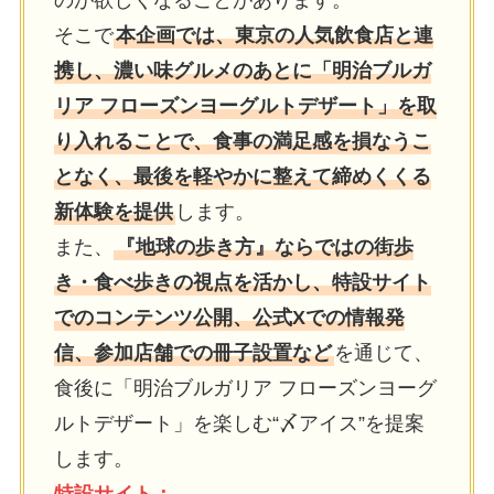
そこで
本企画では、東京の⼈気飲⾷店と連
携し、濃い味グルメのあとに「明治ブルガ
リア フローズンヨーグルトデザート」を取
り⼊れることで、⾷事の満⾜感を損なうこ
となく、最後を軽やかに整えて締めくくる
新体験を提供
します。
また、
『地球の歩き⽅』ならではの街歩
き・⾷べ歩きの視点を活かし、特設サイト
でのコンテンツ公開、公式Xでの情報発
信、参加店舗での冊⼦設置など
を通じて、
⾷後に「明治ブルガリア フローズンヨーグ
ルトデザート」を楽しむ“〆アイス”を提案
します。
特設サイト：