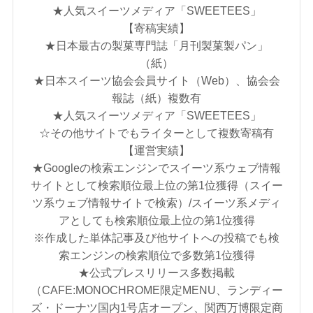
★人気スイーツメディア「SWEETEES」
【寄稿実績】
★日本最古の製菓専門誌「月刊製菓製パン」
（紙）
★日本スイーツ協会会員サイト（Web）、協会会
報誌（紙）複数有
★人気スイーツメディア「SWEETEES」
☆その他サイトでもライターとして複数寄稿有
【運営実績】
★Googleの検索エンジンでスイーツ系ウェブ情報
サイトとして検索順位最上位の第1位獲得（スイー
ツ系ウェブ情報サイトで検索）/スイーツ系メディ
アとしても検索順位最上位の第1位獲得
※作成した単体記事及び他サイトへの投稿でも検
索エンジンの検索順位で多数第1位獲得
★公式プレスリリース多数掲載
（CAFE:MONOCHROME限定MENU、ランディー
ズ・ドーナツ国内1号店オープン、関西万博限定商