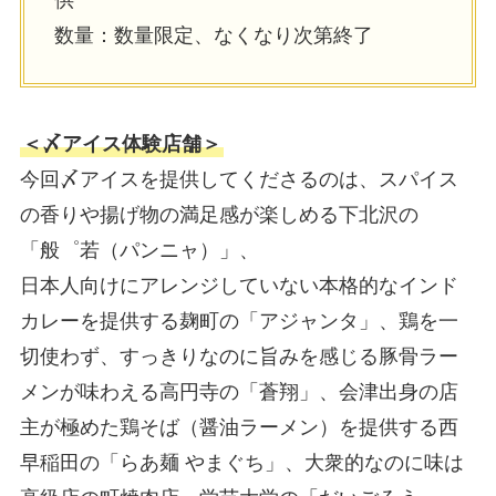
数量：数量限定、なくなり次第終了
＜〆アイス体験店舗＞
今回〆アイスを提供してくださるのは、スパイス
の⾹りや揚げ物の満⾜感が楽しめる下北沢の
「般゜若（パンニャ）」、
⽇本⼈向けにアレンジしていない本格的なインド
カレーを提供する麹町の「アジャンタ」、鶏を⼀
切使わず、すっきりなのに旨みを感じる豚⾻ラー
メンが味わえる⾼円寺の「蒼翔」、会津出⾝の店
主が極めた鶏そば（醤油ラーメン）を提供する⻄
早稲⽥の「らあ麺 やまぐち」、⼤衆的なのに味は