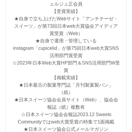
ェルジュ正会員
【受賞実績】
★自身で立ち上げたWebサイト「アンチテーゼ・
スイーツ」が第73回日本web大賞協会アイディア
賞受賞（Web）
★自身で運用・管理している
instagram「cupicelid」が第75回日本web大賞SNS
活用部門賞受賞
☆2023年日本Web大賞HP部門＆SNS活用部門W受
賞
【掲載実績】
★日本最古の製菓専門誌「月刊製菓製パン」
（紙）
★日本スイーツ協会会員サイト（Web）、協会会
報誌（紙）複数有
☆日本スイーツ協会会報誌2023.12 Sweets
Communityではweb大賞受賞の特集で1面掲載
★日本スイーツ協会公式メールマガジン