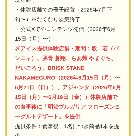
・体験店舗での冊⼦設置（2026年7⽉下
旬〜）※なくなり次第終了
・公式Xでのコンテンツ発信（2026年6⽉
15⽇（⽉）〜）
〆アイス提供体験店舗・期間：般゜若（パ
ンニャ）、豚⾻ 蒼翔、らあ麺 やまぐち、
だいごろう、BRISK STAND
NAKAMEGURO（2026年6⽉15⽇（⽉）〜
6⽉21⽇（⽇））、アジャンタ（2026年6⽉
15⽇（⽉）〜6⽉19⽇（⾦））体験店舗で
の⾷事後に「明治ブルガリア フローズンヨ
ーグルトデザート」を提供
提供条件：⾷事後、1名につき商品1本を提
供