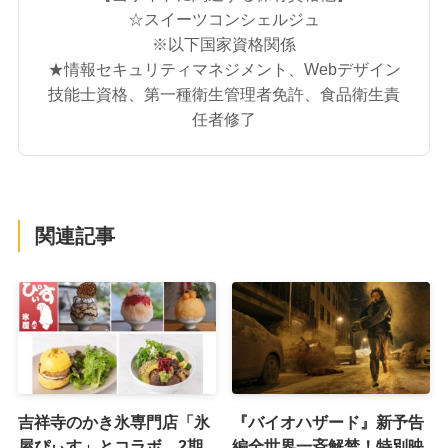
☆スイーツコンシェルジュ
※以下国家資格関係
★情報セキュリティマネジメント、Webデザイン
技能士資格、第一種衛生管理者免許、食品衛生責
任者修了
関連記事
吉祥寺のかき氷専門店「氷
『バイオハザード』新予告
屋ぴぃす」とコラボ、2期
編全世界一斉解禁！特別映