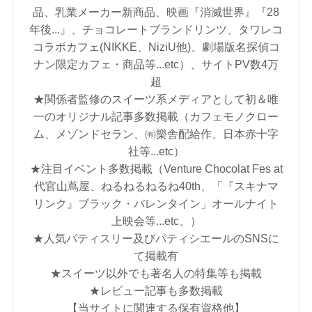
品、乳業メーカー新商品、映画『消滅世界』『28
年後...』、チョコレートブランドリンツ、タワレコ
コラボカフェ(NIKKE、NiziU他)、劇場版名探偵コ
ナン限定カフェ・商品等...etc）、サイトPV数4万
超
★関係者監修のスイーツ系メディアとして初＆唯
一のオリジナル記事多数掲載（カフェモノクロー
ム、メゾンドセラン、㈲樂舎配給作、日本赤十字
社等...etc）
★注目イベント多数掲載（Venture Chocolat Fes at
代官山蔦屋、ねるねるねるね40th、「『スキナマ
リンク』ブラック・バレンタイン」オールナイト
上映会等...etc、）
★人気パティスリー及びパティシエールのSNSに
て掲載有
★スイーツ以外でも著名人の特集等も掲載
★レビュー記事も多数掲載
【当サイトに関連する保有資格他】